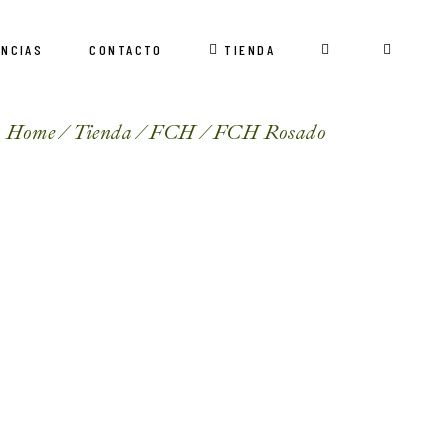
ENCIAS
CONTACTO
TIENDA
Home
Tienda
FCH
FCH Rosado
ismo
aje clandestino
ncia sensorial