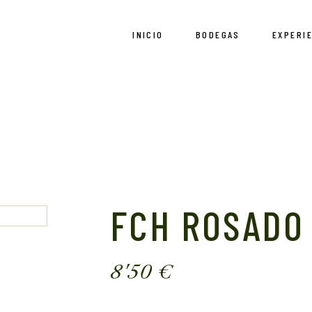
INICIO
BODEGAS
EXPERI
Las bodegas
Enotur
Cañada Honda
Ensambl
Experie
FCH ROSADO
8'50
€