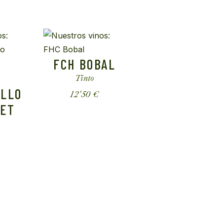
FCH BOBAL
Tinto
ILLO
12'50
€
NET