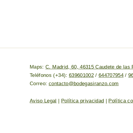
Maps:
C. Madrid, 60, 46315 Caudete de las 
Teléfonos (+34):
639601002
/
644707954
/
9
Correo:
contacto@bodegasiranzo.com
Aviso Legal
|
Política privacidad
|
Política c